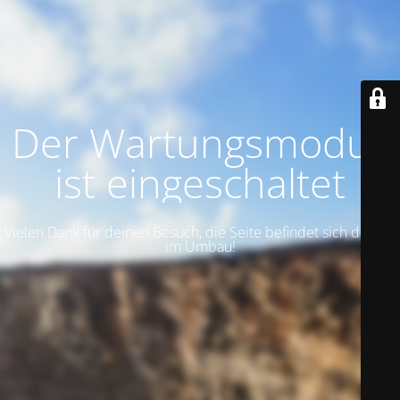
Der Wartungsmodus
ist eingeschaltet
Vielen Dank für deinen Besuch, die Seite befindet sich derzeit
im Umbau!