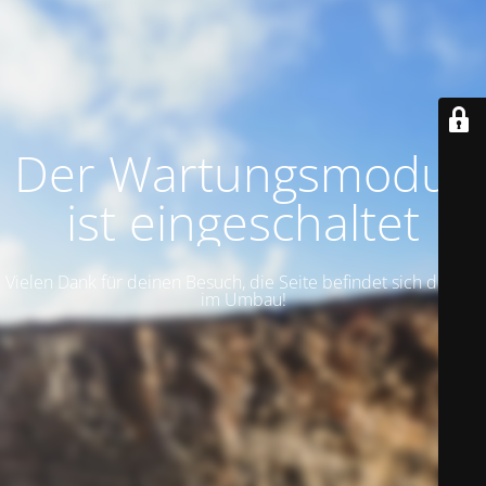
Der Wartungsmodus
ist eingeschaltet
Vielen Dank für deinen Besuch, die Seite befindet sich derzeit
im Umbau!