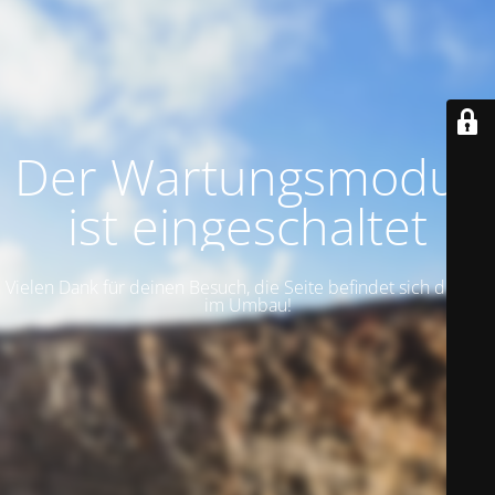
Der Wartungsmodus
ist eingeschaltet
Vielen Dank für deinen Besuch, die Seite befindet sich derzeit
im Umbau!