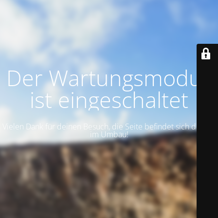
Der Wartungsmodus
ist eingeschaltet
Vielen Dank für deinen Besuch, die Seite befindet sich derzeit
im Umbau!