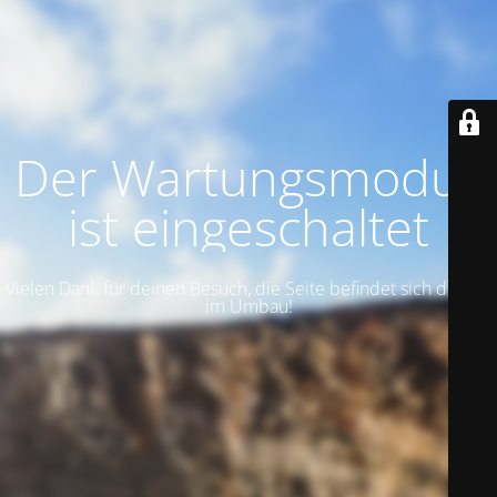
Der Wartungsmodus
ist eingeschaltet
Vielen Dank für deinen Besuch, die Seite befindet sich derzeit
im Umbau!