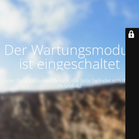
Der Wartungsmodus
ist eingeschaltet
Vielen Dank für deinen Besuch, die Seite befindet sich derzeit
im Umbau!