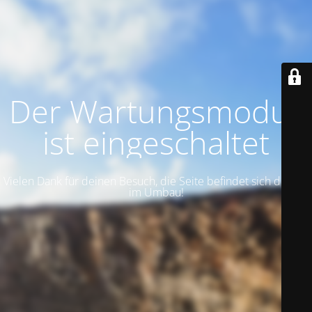
Der Wartungsmodus
ist eingeschaltet
Vielen Dank für deinen Besuch, die Seite befindet sich derzeit
im Umbau!