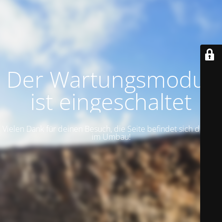
Der Wartungsmodus
ist eingeschaltet
Vielen Dank für deinen Besuch, die Seite befindet sich derzeit
im Umbau!