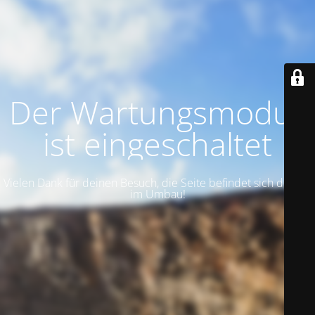
Der Wartungsmodus
ist eingeschaltet
Vielen Dank für deinen Besuch, die Seite befindet sich derzeit
im Umbau!