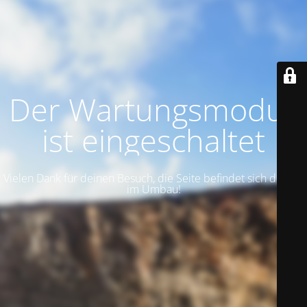
Der Wartungsmodus
ist eingeschaltet
Vielen Dank für deinen Besuch, die Seite befindet sich derzeit
im Umbau!