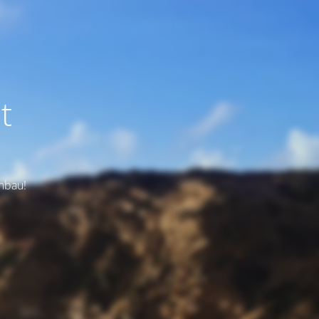
t
Umbau!