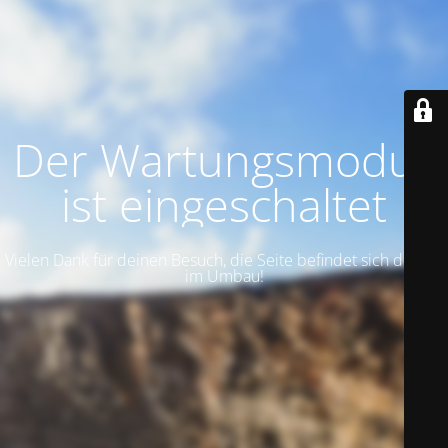
Der Wartungsmodus
ist eingeschaltet
Vielen Dank für deinen Besuch, die Seite befindet sich derzeit
im Umbau!