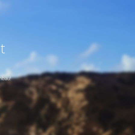
t
Umbau!