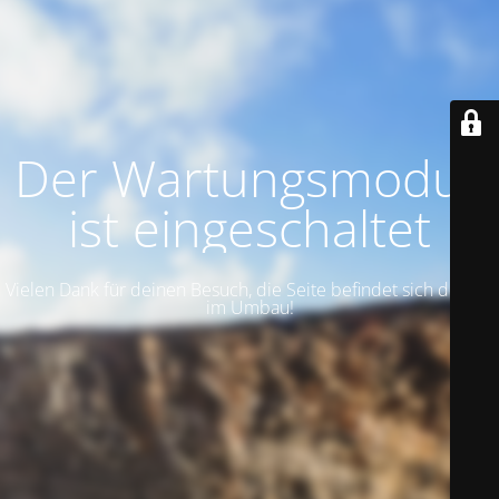
Der Wartungsmodus
ist eingeschaltet
Vielen Dank für deinen Besuch, die Seite befindet sich derzeit
im Umbau!