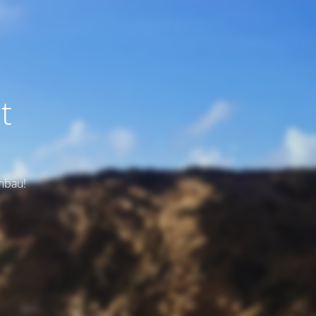
t
Umbau!