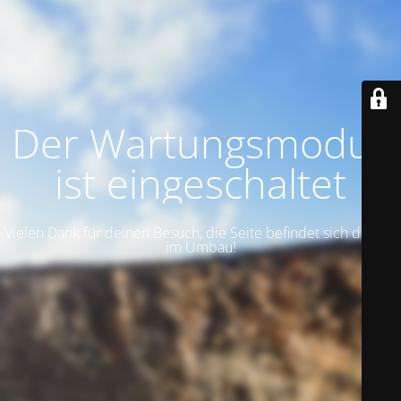
Der Wartungsmodus
ist eingeschaltet
Vielen Dank für deinen Besuch, die Seite befindet sich derzeit
im Umbau!