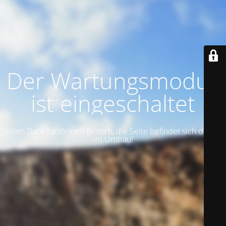
Der Wartungsmodus
ist eingeschaltet
Vielen Dank für deinen Besuch, die Seite befindet sich derzeit
im Umbau!