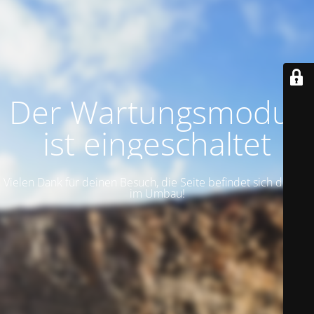
Der Wartungsmodus
ist eingeschaltet
Vielen Dank für deinen Besuch, die Seite befindet sich derzeit
im Umbau!