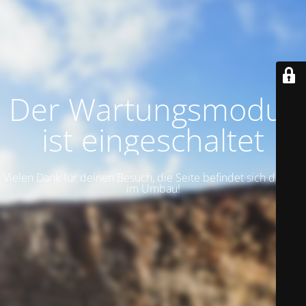
Der Wartungsmodus
ist eingeschaltet
Vielen Dank für deinen Besuch, die Seite befindet sich derzeit
im Umbau!