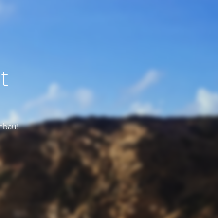
t
Umbau!