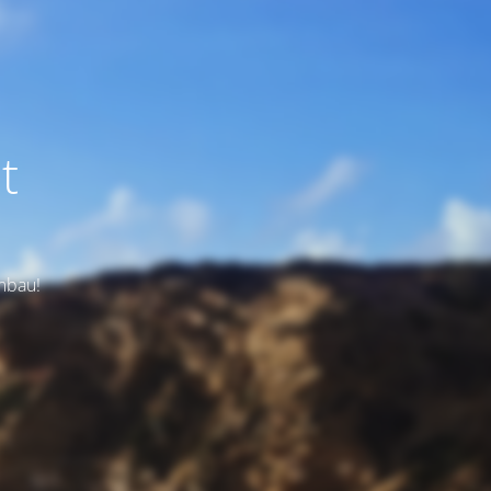
t
Umbau!