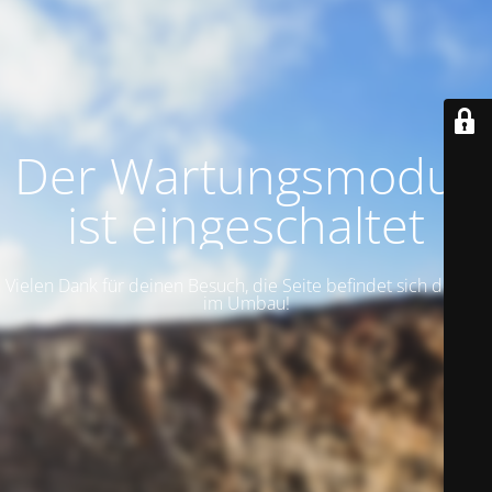
Der Wartungsmodus
ist eingeschaltet
Vielen Dank für deinen Besuch, die Seite befindet sich derzeit
im Umbau!