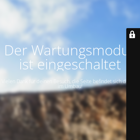
Der Wartungsmodus
ist eingeschaltet
Vielen Dank für deinen Besuch, die Seite befindet sich derzeit
im Umbau!