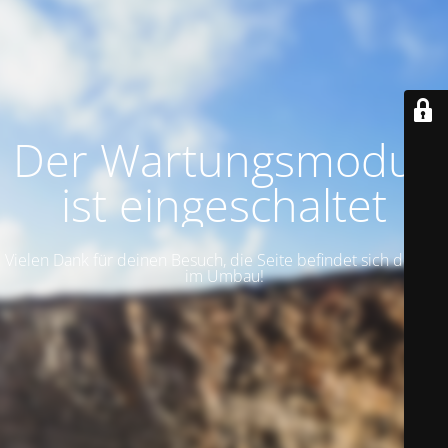
Der Wartungsmodus
ist eingeschaltet
Vielen Dank für deinen Besuch, die Seite befindet sich derzeit
im Umbau!