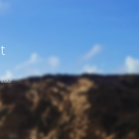
t
Umbau!