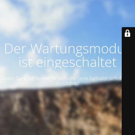
Der Wartungsmodus
ist eingeschaltet
Vielen Dank für deinen Besuch, die Seite befindet sich derzeit
im Umbau!