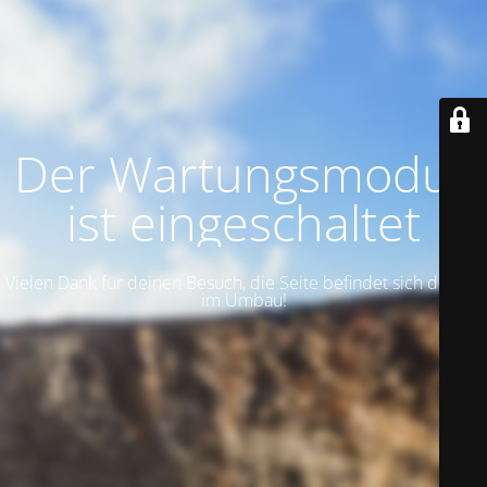
Der Wartungsmodus
ist eingeschaltet
Vielen Dank für deinen Besuch, die Seite befindet sich derzeit
im Umbau!