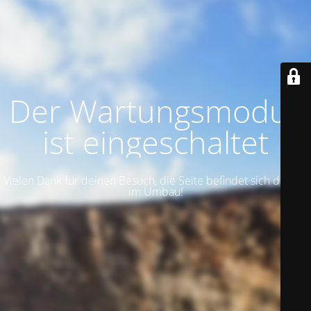
Der Wartungsmodus
ist eingeschaltet
Vielen Dank für deinen Besuch, die Seite befindet sich derzeit
im Umbau!