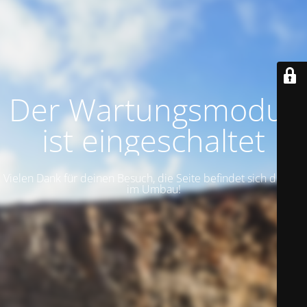
Der Wartungsmodus
ist eingeschaltet
Vielen Dank für deinen Besuch, die Seite befindet sich derzeit
im Umbau!