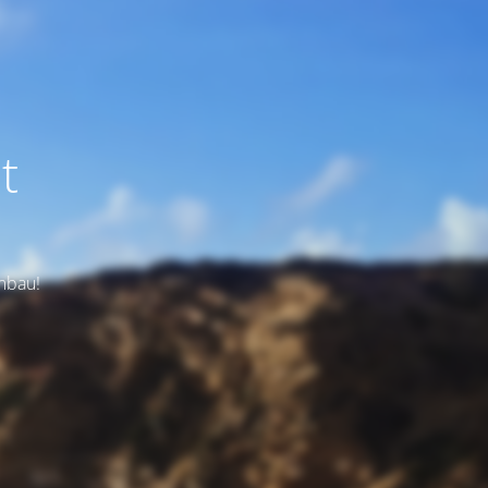
t
Umbau!