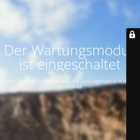
Der Wartungsmodus
ist eingeschaltet
Vielen Dank für deinen Besuch, die Seite befindet sich derzeit
im Umbau!