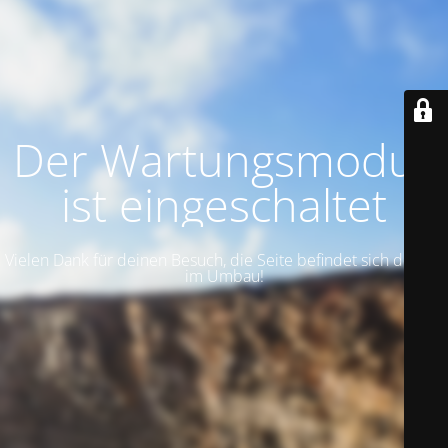
Der Wartungsmodus
ist eingeschaltet
Vielen Dank für deinen Besuch, die Seite befindet sich derzeit
im Umbau!