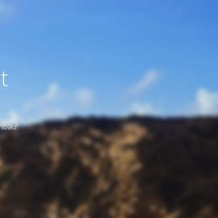
t
Umbau!