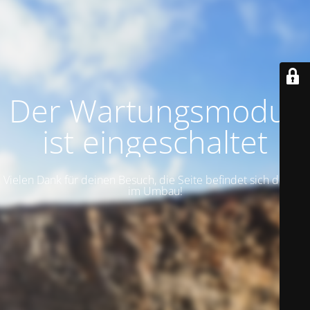
Der Wartungsmodus
ist eingeschaltet
Vielen Dank für deinen Besuch, die Seite befindet sich derzeit
im Umbau!