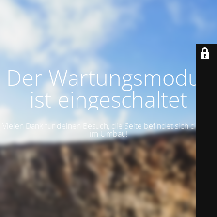
Der Wartungsmodus
ist eingeschaltet
Vielen Dank für deinen Besuch, die Seite befindet sich derzeit
im Umbau!