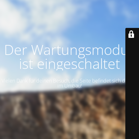
Der Wartungsmodus
ist eingeschaltet
Vielen Dank für deinen Besuch, die Seite befindet sich derzeit
im Umbau!