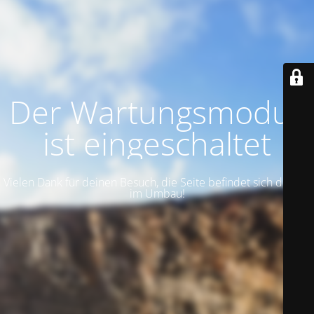
Der Wartungsmodus
ist eingeschaltet
Vielen Dank für deinen Besuch, die Seite befindet sich derzeit
im Umbau!