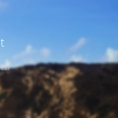
t
Umbau!