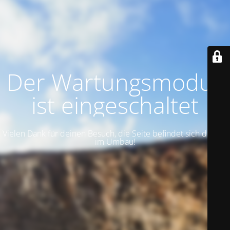
Der Wartungsmodus
ist eingeschaltet
Vielen Dank für deinen Besuch, die Seite befindet sich derzeit
im Umbau!