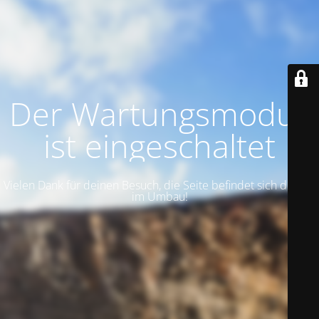
Der Wartungsmodus
ist eingeschaltet
Vielen Dank für deinen Besuch, die Seite befindet sich derzeit
im Umbau!