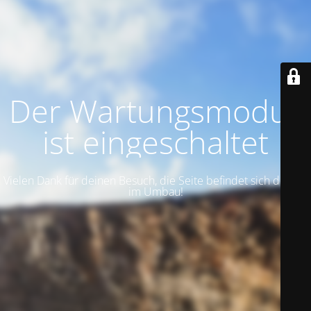
Der Wartungsmodus
ist eingeschaltet
Vielen Dank für deinen Besuch, die Seite befindet sich derzeit
im Umbau!