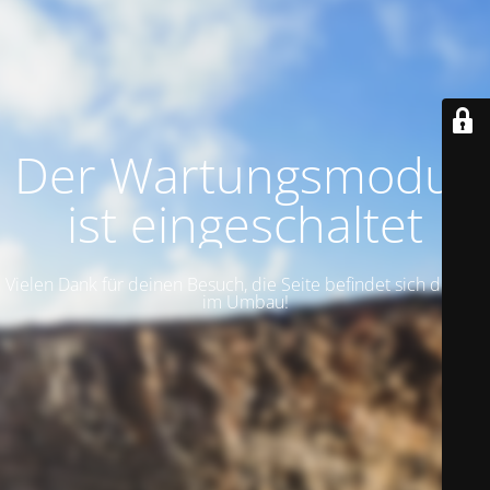
Der Wartungsmodus
ist eingeschaltet
Vielen Dank für deinen Besuch, die Seite befindet sich derzeit
im Umbau!