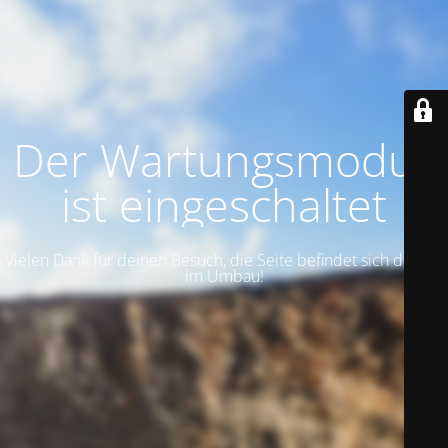
Der Wartungsmodus
ist eingeschaltet
Vielen Dank für deinen Besuch, die Seite befindet sich derzeit
im Umbau!