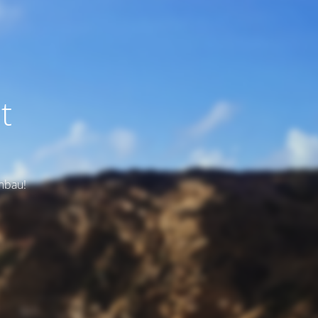
t
Umbau!